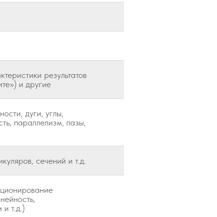
актеристики результатов
ите») и другие
ости, дуги, углы,
сть, параллелизм, пазы,
уляров, сечений и т.д.
иционирование
нейность,
и т.д.)